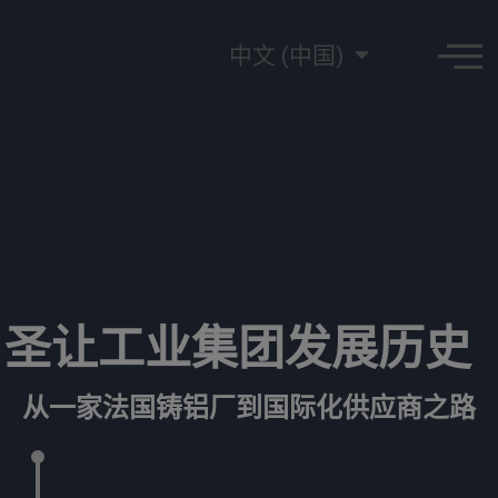
中文 (中国)
圣让工业集团发展历史
从一家法国铸铝厂到国际化供应商之路