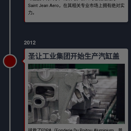
Saint Jean Aero，在其相关专业市场上拥有绝对实
力。
2012
圣让工业集团开始生产汽缸盖
拯救了FDPA（Fonderie Du Poitou Aluminium，普