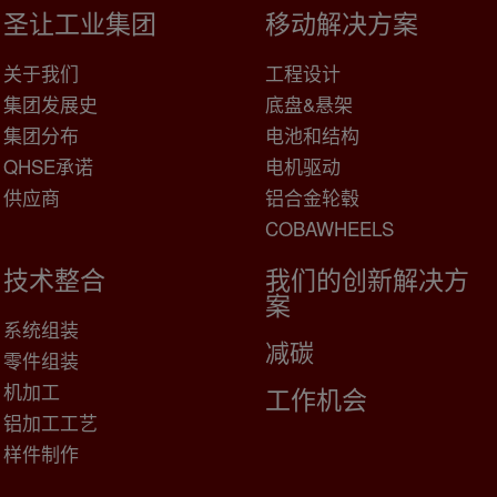
圣让工业集团
移动解决方案
关于我们
工程设计
集团发展史
底盘&悬架
集团分布
电池和结构
QHSE承诺
电机驱动
供应商
铝合金轮毂
COBAWHEELS
技术整合
我们的创新解决方
案
系统组装
减碳
零件组装
机加工
工作机会
铝加工工艺
样件制作