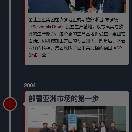
圣让工业集团在克罗地亚的斯拉翁斯基-布罗德
（
Slavonski Brod
）设立生产基地，以提高其在欧
洲的生产能力。这个新的生产基地将受益于集团在
铝铸造和机械加工方面的专业知识。四年后，本着
同样的精神，集团收购了位于莱比锡的德国
AGR
GmBH
公司。
2004
部署亚洲市场的第一步