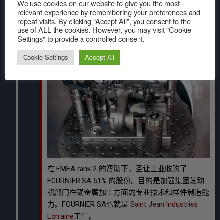
We use cookies on our website to give you the most
relevant experience by remembering your preferences and
2010
repeat visits. By clicking “Accept All”, you consent to the
use of ALL the cookies. However, you may visit "Cookie
Settings" to provide a controlled consent.
铸铁和铸钢
Cookie Settings
Accept All
在 FMEA rank 2 的帮助下，圣让工业收购了
FOURNIER SA 51% 的股份。目的是加强集团发动
机部门在硬金属加工方面的专业技术和样件制造能
力。FOURNIER SA也就是
Saint Jean Industries
Lorraine
工厂。