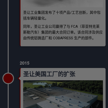
圣让工业集团发布了十项产品/工艺创新，其中包
括车辆轻量化。
同年，圣让工业公司赢得了与 FCA（菲亚特克莱
斯勒汽车）集团的最大合同订单。该合同涉及供应
由传统铝铸造厂和 COBAPRESS 生产的部件。
2015
圣让美国工厂的扩张