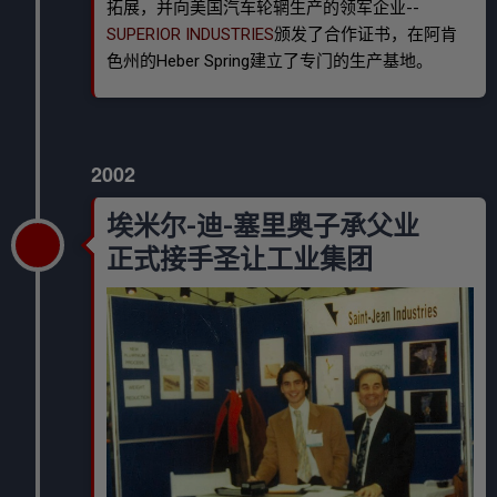
拓展，并向美国汽车轮辋生产的领军企业--
SUPERIOR INDUSTRIES
颁发了合作证书，在阿肯
色州的Heber Spring建立了专门的生产基地。
2002
埃米尔-迪-塞里奥子承父业
正式接手圣让工业集团