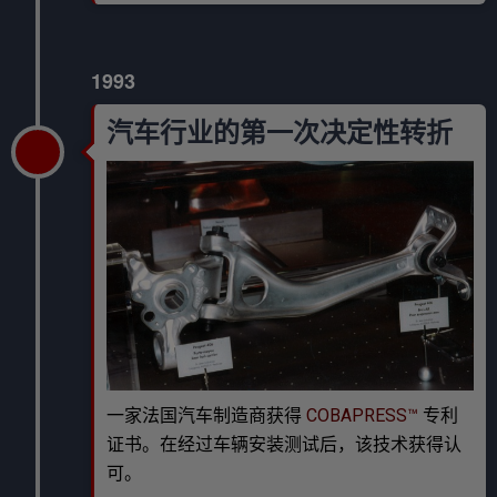
1993
汽车行业的第一次决定性转折
一家法国汽车制造商获得
COBAPRESS™
专利
证书。在经过车辆安装测试后，该技术获得认
可。