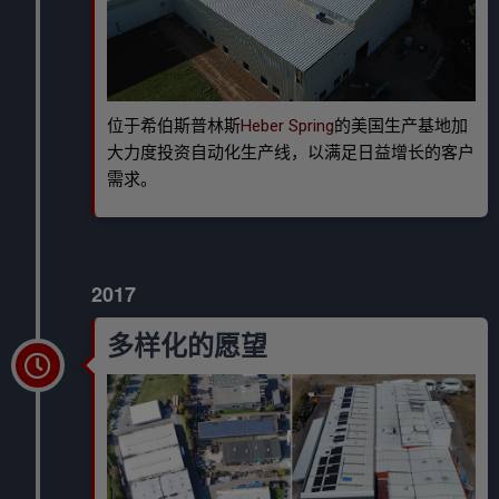
位于希伯斯普林斯
Heber Spring
的美国生产基地加
大力度投资自动化生产线，以满足日益增长的客户
需求。
2017
多样化的愿望