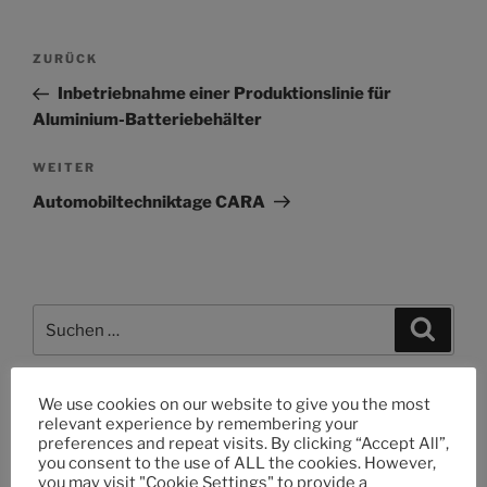
ZURÜCK
Inbetriebnahme einer Produktionslinie für
Aluminium-Batteriebehälter
WEITER
Automobiltechniktage CARA
We use cookies on our website to give you the most
NEUESTE BEITRÄGE
relevant experience by remembering your
preferences and repeat visits. By clicking “Accept All”,
you consent to the use of ALL the cookies. However,
Saint Jean Industries SAS erhält TISAX-Zertifizierung
you may visit "Cookie Settings" to provide a