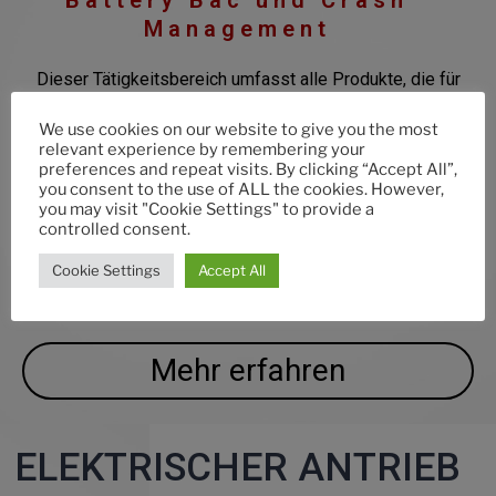
Battery Bac und Crash
Management
Dieser Tätigkeitsbereich umfasst alle Produkte, die für
die Fahrzeugstruktur und die gefederten Massen
We use cookies on our website to give you the most
bestimmt sind.
relevant experience by remembering your
preferences and repeat visits. By clicking “Accept All”,
you consent to the use of ALL the cookies. However,
Wir sind in der Lage, Ihnen Lösungen für komplexe
you may visit "Cookie Settings" to provide a
Systemmontagen anzubieten, bei denen verschiedene
controlled consent.
Herstellungsverfahren aus Aluminium miteinander
Cookie Settings
Accept All
kombiniert werden.
Mehr erfahren
ELEKTRISCHER ANTRIEB