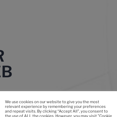
R
EB
We use cookies on our website to give you the most
bringt
relevant experience by remembering your preferences
and repeat visits. By clicking “Accept All”, you consent to
ße
the use of ALL the cookies. However, you may visit "Cookie