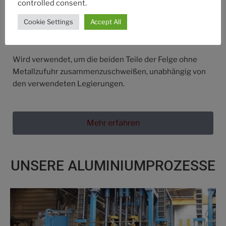
controlled consent.
Cookie Settings
Accept All
Rührreibschweißen
Wird verwendet, um die beiden Teile der Felge ohne
Metallzufuhr zusammenzuschweißen, unabhängig von
den verwendeten Legierungen.
Mehr erfahren
UNSERE ALUMINIUMPROZESSE