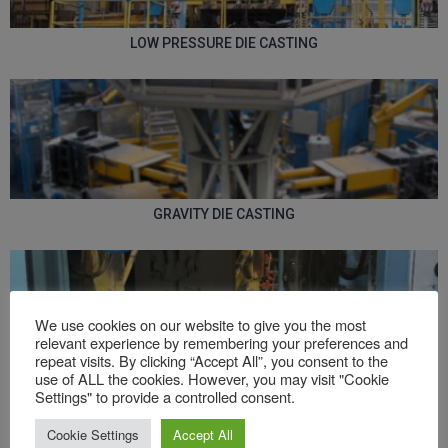
LOW PRESSURE DIE CASTING
GRAVITY DIE CASTING
We use cookies on our website to give you the most
relevant experience by remembering your preferences and
repeat visits. By clicking “Accept All”, you consent to the
use of ALL the cookies. However, you may visit "Cookie
EPGS DIE CASTING
Settings" to provide a controlled consent.
Cookie Settings
Accept All