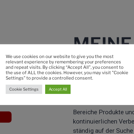
MEINE
ALLTA
We use cookies on our website to give you the most
relevant experience by remembering your preferences
and repeat visits. By clicking “Accept All”, you consent to
the use of ALL the cookies. However, you may visit "Cookie
Settings" to provide a controlled consent.
Cookie Settings
Accept All
Ich beteilige mich an
Zusammenarbeit mit de
Bereiche Produkte und
kontinuierlichen Verb
ständig auf der Such