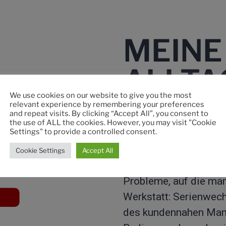
MEINE
ALLTA
We use cookies on our website to give you the most
relevant experience by remembering your preferences
and repeat visits. By clicking “Accept All”, you consent to
the use of ALL the cookies. However, you may visit "Cookie
Settings" to provide a controlled consent.
Als Teamleiter/in ist 
dafür, dass die Siche
Cookie Settings
Accept All
Qualität der produzier
Probleme, auf die man
Werkstatt: Serienwech
des kundennahen Mana