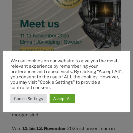
We use cookies on our website to give you the most
Saint Jean Industries nimmt an der
Elmia
relevant experience by remembering your
preferences and repeat visits. By clicking “Accept All”,
Subcontractor 2025
, teil – der führenden
you consent to the use of ALL the cookies. However,
Fachmesse für industrielle Zulieferer in
you may visit "Cookie Settings" to provide a
Nordeuropa. Diese bedeutende Veranstaltung
controlled consent.
bringt jedes Jahr Tausende von Fachleuten
Cookie Settings
Accept All
zusammen, die auf der Suche nach innovativen und
nachhaltigen Lösungen für die Industrie von
morgen sind.
Vom
11. bis 13. November
2025 ist unser Team in