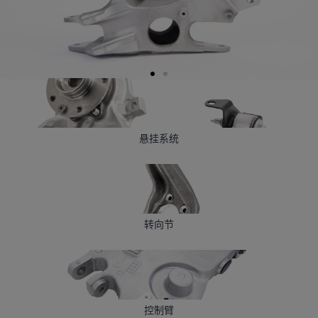
悬挂系统
转向节
控制臂