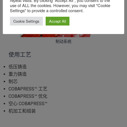
repeat visits. By clicking “Accept All”, you consent to the
use of ALL the cookies. However, you may visit "Cookie
双材料制动盘
Settings" to provide a controlled consent.
Cookie Settings
Accept All
制动系统
使用工艺
低压铸造
重力铸造
制芯
COBAPRESS™ 工艺
COBAPRESS™ 优化
空心 COBAPRESS™
机加工和组装