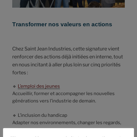
Transformer nos valeurs en actions
Chez Saint Jean Industries, cette signature vient
renforcer des actions déjà initiées en interne, tout
en nous incitant à aller plus loin sur cinq priorités
fortes :
🔹
L’emploi des jeunes
Accueillir, former et accompagner les nouvelles
générations vers l’industrie de demain.
🔹 L’inclusion du handicap
Adapter nos environnements, changer les regards,
et faire de l’inclusion un levier de cohésion.