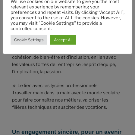
We use cookies on our website to give you the most
relevant experience by remembering your
🔹
La sobriété énergétique
preferences and repeat visits. By clicking “Accept All”,
Réduire notre empreinte, améliorer nos procédés,
you consent to the use of ALL the cookies. However,
et inscrire nos pratiques dans une logique de
you may visit "Cookie Settings" to provide a
controlled consent.
durabilité.
Cookie Settings
Accept All
🔹
L’inclusion par le sport
Encourager la pratique sportive comme levier de
cohésion, de bien-être et d’inclusion, en lien avec
les valeurs fortes de l’entreprise : esprit d’équipe,
l’implication, la passion.
🔹 Le lien avec les lycées professionnels
Travailler main dans la main avec le monde scolaire
pour faire connaître nos métiers, valoriser les
filières techniques et susciter des vocations.
Un engagement sincère, pour un avenir