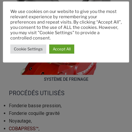
SUPPORTS ELEMENTS PORTEUR
We use cookies on our website to give you the most
relevant experience by remembering your
preferences and repeat visits. By clicking “Accept All”,
you consent to the use of ALL the cookies. However,
you may visit "Cookie Settings" to provide a
controlled consent.
BI-MATERIAL BRAKE DISC
Cookie Settings
Accept All
SYSTÈME DE FREINAGE
PROCÉDÉS UTILISÉS
Fonderie basse pression,
Fonderie coquille gravité
Noyautage,
COBAPRESS™
,